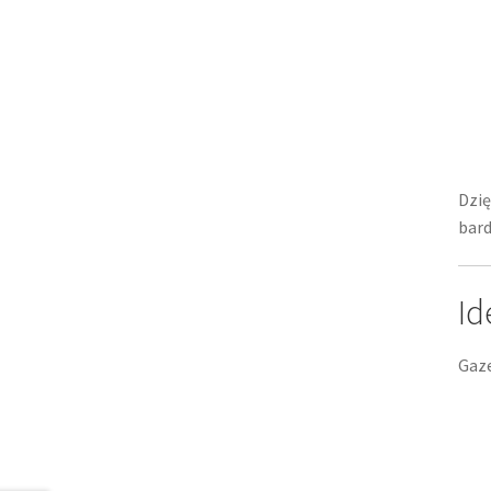
Dzię
bard
Id
Gaze