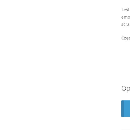
Jeśl
emo
strz
Czę
Op