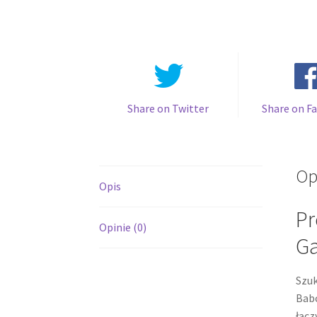
Share on Twitter
Share on F
Op
Opis
Pr
Opinie (0)
Ga
Szuk
Babc
łącz