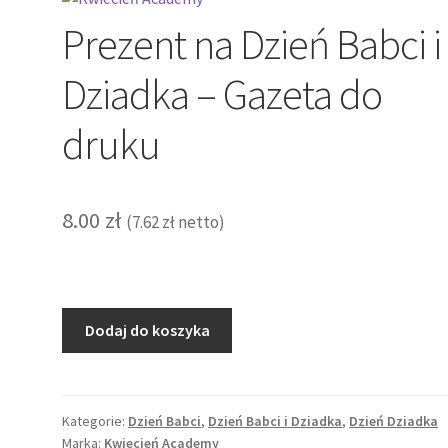
Prezent na Dzień Babci i
Dziadka – Gazeta do
druku
8.00
zł
(
7.62
zł
netto)
ilość
Dodaj do koszyka
Prezent
na
Dzień
Babci
Kategorie:
Dzień Babci
,
Dzień Babci i Dziadka
,
Dzień Dziadka
Marka:
Kwiecień Academy
i