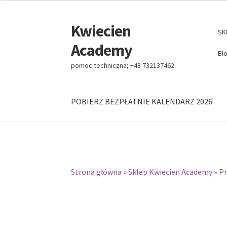
Kwiecien
Przejdź
Przejdź
SK
do
do
Academy
nawigacji
treści
Bl
pomoc techniczna; +48 732137462
POBIERZ BEZPŁATNIE KALENDARZ 2026
Strona główna
»
Sklep Kwiecien Academy
»
Pr