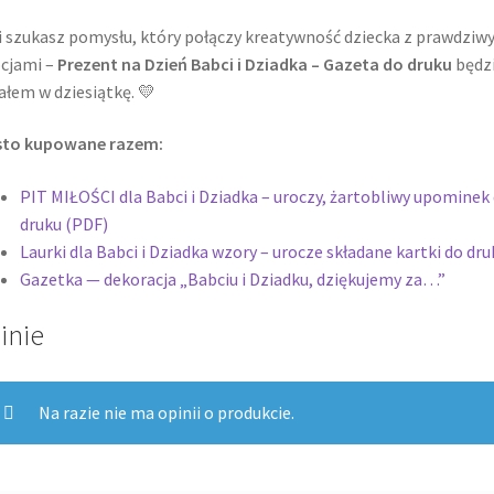
i szukasz pomysłu, który połączy kreatywność dziecka z prawdziw
cjami –
Prezent na Dzień Babci i Dziadka – Gazeta do druku
będz
ałem w dziesiątkę. 💛
sto kupowane razem:
PIT MIŁOŚCI dla Babci i Dziadka – uroczy, żartobliwy upominek
druku (PDF)
Laurki dla Babci i Dziadka wzory – urocze składane kartki do dru
Gazetka — dekoracja „Babciu i Dziadku, dziękujemy za…”
inie
Na razie nie ma opinii o produkcie.