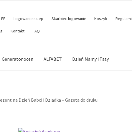
LEP
Logowanie sklep
Skarbiec logowanie
Koszyk
Regulami
og
Kontakt
FAQ
Generator ocen
ALFABET
Dzień Mamy i Taty
ezent na Dzień Babci i Dziadka – Gazeta do druku