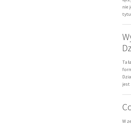
nie 
tytu
Wy
Dz
Ta
l
form
Dzia
jest
Co
W ze