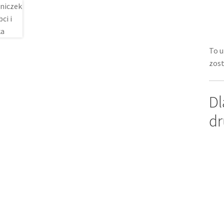
To u
zost
Dl
dr