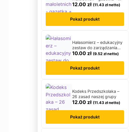
plakat
12.00
zł
(
11.43
zł
netto)
M
Magiczne słowa
Pokaż produkt
Majowa łąka
Maluszki
Matematyka
Hałasomierz – edukacyjny
↳ Matematyka dla przedszkolaka
zestaw do zarządzania
↳ Matematyka klamerkowa
poziomem hałasu w sali
10.00
zł
(
9.52
zł
netto)
↳ Matematyka klasa 1
↳ Tabliczka Mnożenia
Pokaż produkt
Materiały grupowe
Mikołajki
Moja Rodzina
Kodeks Przedszkolaka –
N
26 zasad naszej grupy
Nauka pisania i czytania
12.00
zł
(
11.43
zł
netto)
Nowy Rok
Pokaż produkt
O
O mnie
Odliczanie do wakacji