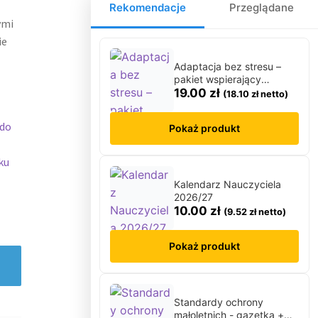
Kalendarz adwentowy
Rekomendacje
Przeglądane
Kalendarze i planery
ymi
Karnawał
ie
Kartki do odbijania
Adaptacja bez stresu –
Karty Pracy
pakiet wspierający
spokojny start dziecka w
19.00
zł
Karty ruchowe
(
18.10
zł
netto)
przedszkolu
Kolorowanki
 do
Pokaż produkt
↳ Kolorowanki XXL
Kolory
ku
Kosmos
Kształty
Kalendarz Nauczyciela
2026/27
L
10.00
zł
(
9.52
zł
netto)
Labirynty i łamigłówki
Lapbook
Pokaż produkt
Lato
Laurki
Listopad
Standardy ochrony
Lupy
małoletnich - gazetka +