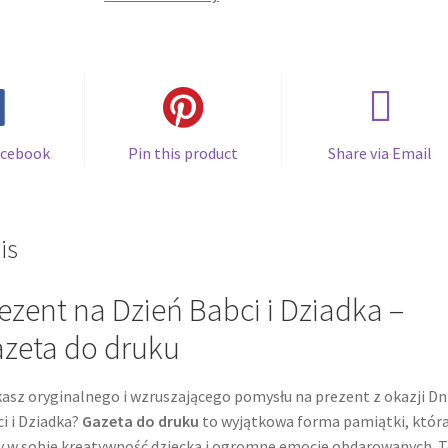
Dziadka
–
Gazeta
do
druku
acebook
Pin this product
Share via Email
is
ezent na Dzień Babci i Dziadka –
zeta do druku
asz oryginalnego i wzruszającego pomysłu na prezent z okazji Dn
i i Dziadka?
Gazeta do druku
to wyjątkowa forma pamiątki, któr
y w sobie kreatywność dziecka i ogromne emocje obdarowanych. 