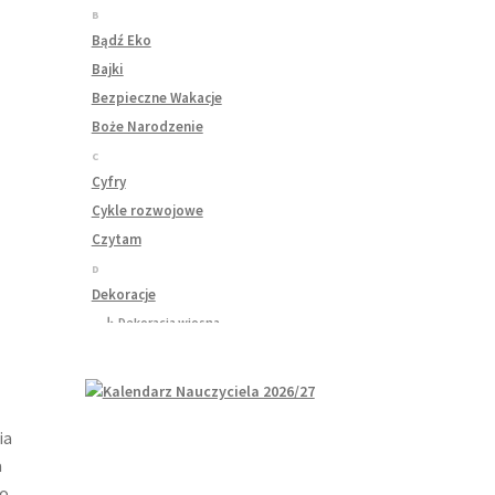
B
Bądź Eko
Bajki
Bezpieczne Wakacje
Boże Narodzenie
C
Cyfry
Cykle rozwojowe
Czytam
D
Dekoracje
↳ Dekoracja wiosna
↳ Dekoracje Jesień
↳ Dekoracje lato
↳ Dekoracje na drzwi
↳ Dekoracje rozpoczęcie roku
ia
↳ Dekoracje Zima
a
Dinozaury
To