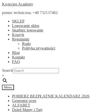
Przejdź
Przejdź
Kwiecien Academy
do
do
pomoc techniczna; +48 732137462
nawigacji
treści
SKLEP
Logowanie sklep
Skarbiec logowanie
Koszyk
Regulamin
Rodo
Polityka prywatności
Blog
Kontakt
FAQ
Search
×
Menu
POBIERZ BEZPŁATNIE KALENDARZ 2026
Generator ocen
ALFABET
Dzień Mamy i Taty