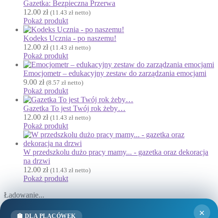
Gazetka: Bezpieczna Przerwa
Kalendarz
12.00
zł
(
11.43
zł
netto)
Kalendarz adwentowy
Pokaż produkt
Kalendarze i planery
Kodeks Ucznia - po naszemu!
Karnawał
12.00
zł
(
11.43
zł
netto)
Pokaż produkt
Kartki do odbijania
Karty Pracy
Emocjometr – edukacyjny zestaw do zarządzania emocjami
9.00
zł
(
8.57
zł
netto)
Karty ruchowe
Pokaż produkt
Kolorowanki
Gazetka To jest Twój rok żeby…
↳ Kolorowanki XXL
12.00
zł
(
11.43
zł
netto)
Kolory
Pokaż produkt
Kosmos
Kształty
W przedszkolu dużo pracy mamy... - gazetka oraz dekoracja
L
na drzwi
Labirynty i łamigłówki
12.00
zł
(
11.43
zł
netto)
Pokaż produkt
Lapbook
Lato
Ładowanie...
Laurki
×
×
Zamknij
🏫 DLA PLACÓWEK
Listopad