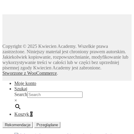
Dzień Kota
Dzień kropki
Dzień Kubusia Puchatka
Dzień Mamy i Taty
Dzień Nauczyciela
Dzień Pluszowego Misia
Copyright © 2025 Kwiecien Academy. Wszelkie prawa
Dzień Postaci z bajek
zastrzeżone. Niniejszy materiał jest chroniony prawem autorskim.
Dzień Przedszkolaka
Jakiekolwiek kopiowanie, rozpowszechnianie, modyfikowanie lub
wykorzystywanie treści w całości lub w części bez uprzedniej
Dzień Pszczoły
pisemnej zgody Kwiecien Academy jest zabronione.
Dzień Świadomości Autyzmu
Stworzone z WooCommerce
.
Dzień Walki z Depresją
Moje konto
Dzień Zdrowego Śniadania
Szukaj
Dzień Ziemi
Search
×
E
Ekologia
Koszyk
0
Emocje
F
Rekomendacje
Przeglądane
Ferie