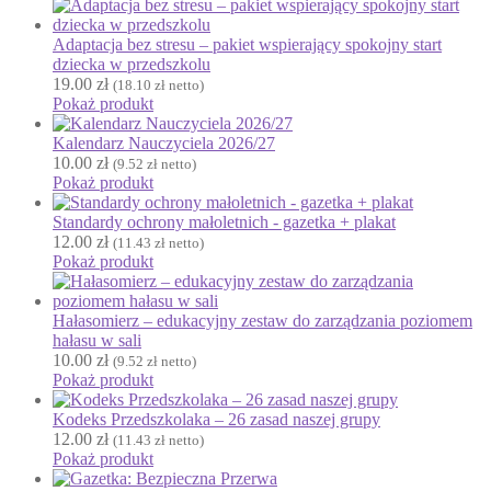
Fotobudka
G
Adaptacja bez stresu – pakiet wspierający spokojny start
Gazetki do druku
dziecka w przedszkolu
19.00
zł
Girlandy
(
18.10
zł
netto)
Pokaż produkt
Girlandy na LATO
Grafomotoryka
Kalendarz Nauczyciela 2026/27
10.00
zł
(
9.52
zł
netto)
Grinch
Pokaż produkt
Gry
Standardy ochrony małoletnich - gazetka + plakat
↳ Dopasuj i opowiedź
12.00
zł
(
11.43
zł
netto)
↳ Ja mam kto ma
Pokaż produkt
↳ Labirynt podłogowy
↳ Puzzle
Hałasomierz – edukacyjny zestaw do zarządzania poziomem
↳ Terenowe
hałasu w sali
10.00
zł
H
(
9.52
zł
netto)
Pokaż produkt
Halloween
J
Kodeks Przedszkolaka – 26 zasad naszej grupy
Jesień
12.00
zł
(
11.43
zł
netto)
Język Angielski
Pokaż produkt
K