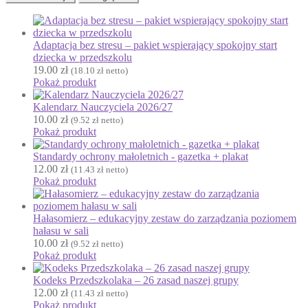
Gazetki do druku
Girlandy
Girlandy na LATO
Adaptacja bez stresu – pakiet wspierający spokojny start
Grafomotoryka
dziecka w przedszkolu
19.00
zł
(
18.10
zł
netto)
Grinch
Pokaż produkt
Gry
Kalendarz Nauczyciela 2026/27
↳ Dopasuj i opowiedź
10.00
zł
(
9.52
zł
netto)
↳ Ja mam kto ma
Pokaż produkt
↳ Labirynt podłogowy
Standardy ochrony małoletnich - gazetka + plakat
↳ Puzzle
12.00
zł
(
11.43
zł
netto)
↳ Terenowe
Pokaż produkt
H
Halloween
Hałasomierz – edukacyjny zestaw do zarządzania poziomem
J
hałasu w sali
Jesień
10.00
zł
(
9.52
zł
netto)
Język Angielski
Pokaż produkt
K
Kodeks Przedszkolaka – 26 zasad naszej grupy
Kalendarz
12.00
zł
(
11.43
zł
netto)
Kalendarz adwentowy
Pokaż produkt