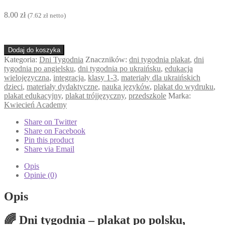
8.00
zł
(
7.62
zł
netto)
ilość
Dodaj do koszyka
Dni
Kategoria:
Dni Tygodnia
Znaczników:
dni tygodnia plakat
,
dni
tygodnia
tygodnia po angielsku
,
dni tygodnia po ukraińsku
,
edukacja
–
wielojęzyczna
,
integracja
,
klasy 1-3
,
materiały dla ukraińskich
plakat
dzieci
,
materiały dydaktyczne
,
nauka języków
,
plakat do wydruku
,
po
plakat edukacyjny
,
plakat trójjęzyczny
,
przedszkole
Marka:
polsku,
Kwiecień Academy
ukraińsku
i
Share on Twitter
angielsku
Share on Facebook
Pin this product
Share via Email
Opis
Opinie (0)
Opis
🌈 Dni tygodnia – plakat po polsku,