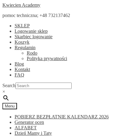
Przejdź
Przejdź
Kwiecien Academy
do
do
pomoc techniczna; +48 732137462
nawigacji
treści
SKLEP
Logowanie sklep
Skarbiec logowanie
Koszyk
Regulamin
Rodo
Polityka prywatności
Blog
Kontakt
FAQ
Search
×
Menu
POBIERZ BEZPŁATNIE KALENDARZ 2026
Generator ocen
ALFABET
Dzień Mamy i Taty