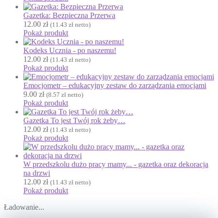
Kalendarze i planery
Gazetka: Bezpieczna Przerwa
Karnawał
12.00
zł
(
11.43
zł
netto)
Pokaż produkt
Kartki do odbijania
Karty Pracy
Kodeks Ucznia - po naszemu!
12.00
zł
(
11.43
zł
netto)
Karty ruchowe
Pokaż produkt
Kolorowanki
Emocjometr – edukacyjny zestaw do zarządzania emocjami
↳ Kolorowanki XXL
9.00
zł
(
8.57
zł
netto)
Kolory
Pokaż produkt
Kosmos
Gazetka To jest Twój rok żeby…
Kształty
12.00
zł
(
11.43
zł
netto)
L
Pokaż produkt
Labirynty i łamigłówki
Lapbook
W przedszkolu dużo pracy mamy... - gazetka oraz dekoracja
Lato
na drzwi
12.00
zł
Laurki
(
11.43
zł
netto)
Pokaż produkt
Listopad
Ładowanie...
Lupy