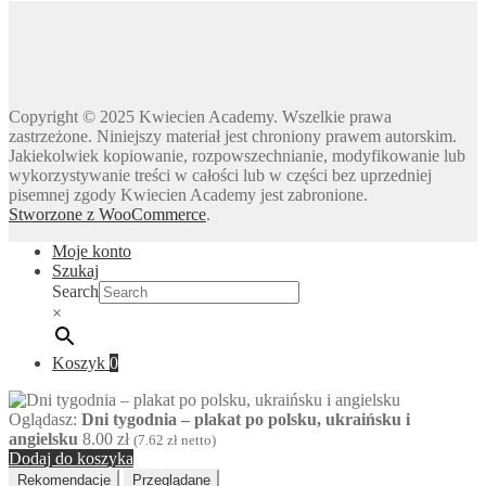
Dzień Kubusia Puchatka
Dzień Mamy i Taty
Dzień Nauczyciela
Dzień Pluszowego Misia
Copyright © 2025 Kwiecien Academy. Wszelkie prawa
Dzień Postaci z bajek
zastrzeżone. Niniejszy materiał jest chroniony prawem autorskim.
Dzień Przedszkolaka
Jakiekolwiek kopiowanie, rozpowszechnianie, modyfikowanie lub
wykorzystywanie treści w całości lub w części bez uprzedniej
Dzień Pszczoły
pisemnej zgody Kwiecien Academy jest zabronione.
Dzień Świadomości Autyzmu
Stworzone z WooCommerce
.
Dzień Walki z Depresją
Moje konto
Dzień Zdrowego Śniadania
Szukaj
Dzień Ziemi
Search
×
E
Ekologia
Koszyk
0
Emocje
F
Ferie
Oglądasz:
Dni tygodnia – plakat po polsku, ukraińsku i
angielsku
8.00
zł
(
7.62
zł
netto)
Fotobudka
Dodaj do koszyka
G
Rekomendacje
Przeglądane