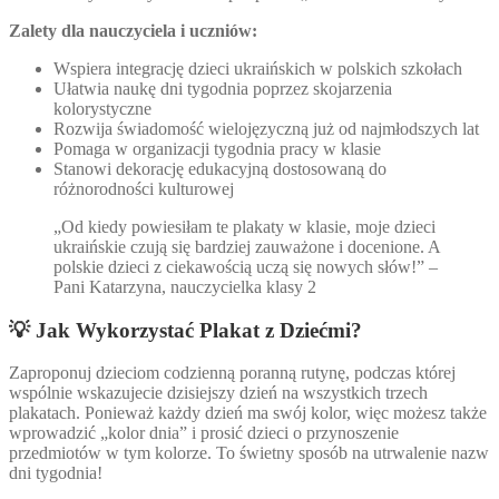
Zalety dla nauczyciela i uczniów:
Wspiera integrację dzieci ukraińskich w polskich szkołach
Ułatwia naukę dni tygodnia poprzez skojarzenia
kolorystyczne
Rozwija świadomość wielojęzyczną już od najmłodszych lat
Pomaga w organizacji tygodnia pracy w klasie
Stanowi dekorację edukacyjną dostosowaną do
różnorodności kulturowej
„Od kiedy powiesiłam te plakaty w klasie, moje dzieci
ukraińskie czują się bardziej zauważone i docenione. A
polskie dzieci z ciekawością uczą się nowych słów!” –
Pani Katarzyna, nauczycielka klasy 2
💡 Jak Wykorzystać Plakat z Dziećmi?
Zaproponuj dzieciom codzienną poranną rutynę, podczas której
wspólnie wskazujecie dzisiejszy dzień na wszystkich trzech
plakatach. Ponieważ każdy dzień ma swój kolor, więc możesz także
wprowadzić „kolor dnia” i prosić dzieci o przynoszenie
przedmiotów w tym kolorze. To świetny sposób na utrwalenie nazw
dni tygodnia!