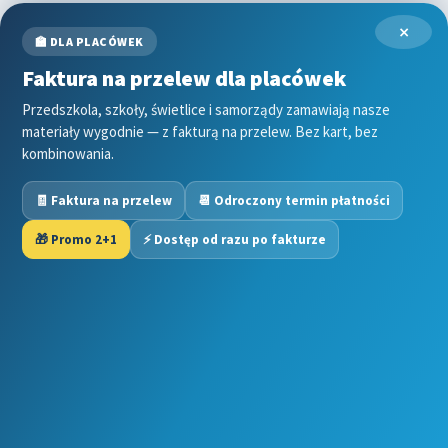
Grinch
×
Gry
🏫 DLA PLACÓWEK
↳ Dopasuj i opowiedź
Faktura na przelew dla placówek
↳ Ja mam kto ma
↳ Labirynt podłogowy
Przedszkola, szkoły, świetlice i samorządy zamawiają nasze
↳ Puzzle
materiały wygodnie — z fakturą na przelew. Bez kart, bez
kombinowania.
↳ Terenowe
H
🧾 Faktura na przelew
📆 Odroczony termin płatności
Halloween
J
🎁 Promo 2+1
⚡ Dostęp od razu po fakturze
Jesień
Język Angielski
Copyright © 2025 Kwiecien Academy. Wszelkie prawa
K
zastrzeżone. Niniejszy materiał jest chroniony prawem
Kalendarz
autorskim. Jakiekolwiek kopiowanie, rozpowszechnianie,
Kalendarz adwentowy
modyfikowanie lub wykorzystywanie treści w całości lub w
Kalendarze i planery
części bez uprzedniej pisemnej zgody Kwiecien Academy
Karnawał
jest zabronione.
Kartki do odbijania
Stworzone z WooCommerce
.