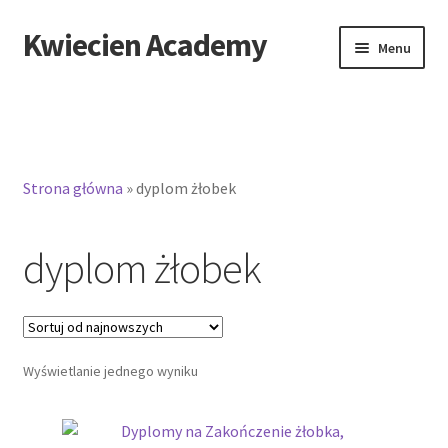
Kwiecien Academy
Przejdź
Przejdź
Menu
do
do
nawigacji
treści
Strona główna
»
dyplom żłobek
dyplom żłobek
Wyświetlanie jednego wyniku