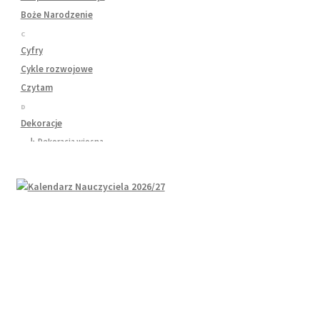
Boże Narodzenie
C
Cyfry
Cykle rozwojowe
Czytam
D
Dekoracje
↳ Dekoracja wiosna
↳ Dekoracje Jesień
↳ Dekoracje lato
↳ Dekoracje na drzwi
↳ Dekoracje rozpoczęcie roku
↳ Dekoracje Zima
Dinozaury
Dni Tygodnia
Dni Typowe i Nietypowe
Dyplomy i certyfikaty
Dzień Babci