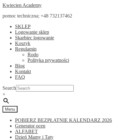
Przejdź
Przejdź
Kwiecien Academy
do
do
pomoc techniczna; +48 732137462
nawigacji
treści
SKLEP
Logowanie sklep
Skarbiec logowanie
Koszyk
Regulamin
Rodo
Polityka prywatności
Blog
Kontakt
FAQ
Search
×
Menu
POBIERZ BEZPŁATNIE KALENDARZ 2026
Generator ocen
ALFABET
Dzień Mamy i Taty