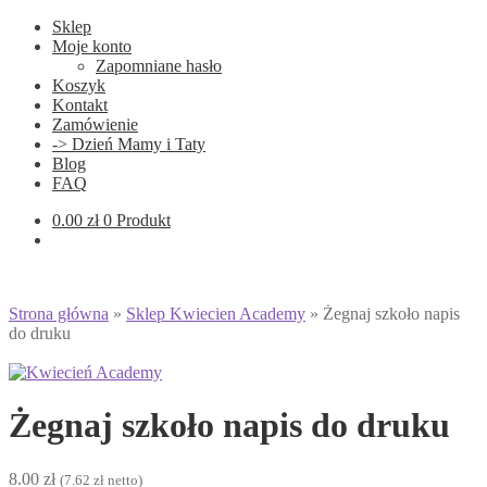
Sklep
Moje konto
Zapomniane hasło
Koszyk
Kontakt
Zamówienie
-> Dzień Mamy i Taty
Blog
FAQ
0.00
zł
0 Produkt
Strona główna
»
Sklep Kwiecien Academy
»
Żegnaj szkoło napis
do druku
Żegnaj szkoło napis do druku
8.00
zł
(
7.62
zł
netto)