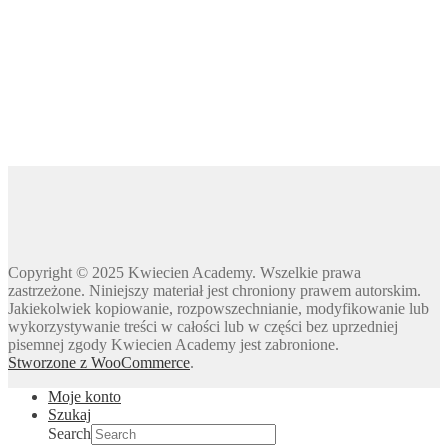
Dzień Dyni
Dzień Edukacji Narodowej
Dzień Kobiet
Dzień Kolorowej Skarpetki
Dzień Kota
Dzień kropki
Dzień Kubusia Puchatka
Dzień Mamy i Taty
Dzień Nauczyciela
Dzień Pluszowego Misia
Copyright © 2025 Kwiecien Academy. Wszelkie prawa
Dzień Postaci z bajek
zastrzeżone. Niniejszy materiał jest chroniony prawem autorskim.
Dzień Przedszkolaka
Jakiekolwiek kopiowanie, rozpowszechnianie, modyfikowanie lub
wykorzystywanie treści w całości lub w części bez uprzedniej
Dzień Pszczoły
pisemnej zgody Kwiecien Academy jest zabronione.
Dzień Świadomości Autyzmu
Stworzone z WooCommerce
.
Dzień Walki z Depresją
Moje konto
Dzień Zdrowego Śniadania
Szukaj
Dzień Ziemi
Search