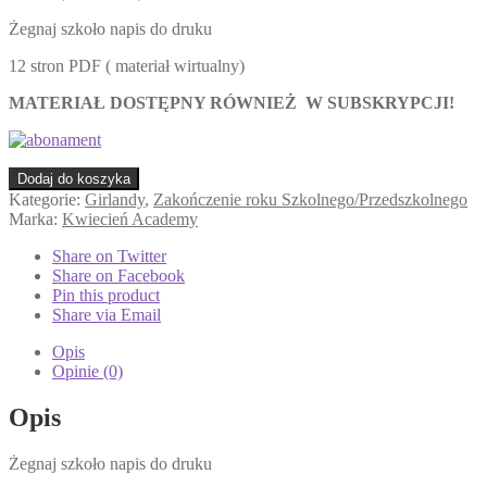
Żegnaj szkoło napis do druku
12 stron PDF ( materiał wirtualny)
MATERIAŁ DOSTĘPNY RÓWNIEŻ W SUBSKRYPCJI!
ilość
Dodaj do koszyka
Żegnaj
Kategorie:
Girlandy
,
Zakończenie roku Szkolnego/Przedszkolnego
szkoło
Marka:
Kwiecień Academy
napis
do
Share on Twitter
druku
Share on Facebook
Pin this product
Share via Email
Opis
Opinie (0)
Opis
Żegnaj szkoło napis do druku