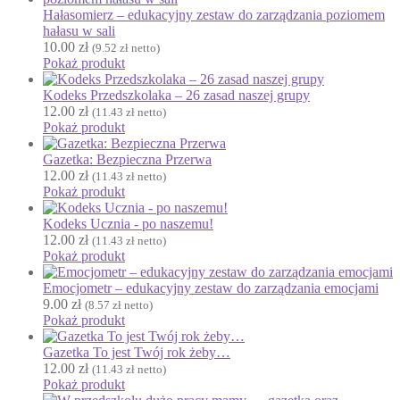
Hałasomierz – edukacyjny zestaw do zarządzania poziomem
Halloween
hałasu w sali
J
10.00
zł
(
9.52
zł
netto)
Jesień
Pokaż produkt
Język Angielski
Kodeks Przedszkolaka – 26 zasad naszej grupy
K
12.00
zł
(
11.43
zł
netto)
Kalendarz
Pokaż produkt
Kalendarz adwentowy
Gazetka: Bezpieczna Przerwa
Kalendarze i planery
12.00
zł
(
11.43
zł
netto)
Karnawał
Pokaż produkt
Kartki do odbijania
Kodeks Ucznia - po naszemu!
Karty Pracy
12.00
zł
(
11.43
zł
netto)
Pokaż produkt
Karty ruchowe
Kolorowanki
Emocjometr – edukacyjny zestaw do zarządzania emocjami
9.00
zł
↳ Kolorowanki XXL
(
8.57
zł
netto)
Pokaż produkt
Kolory
Kosmos
Gazetka To jest Twój rok żeby…
12.00
zł
(
11.43
zł
netto)
Kształty
Pokaż produkt
L