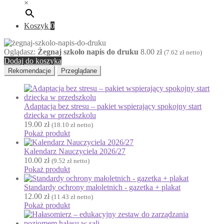
×
E
Ekologia
Koszyk
0
Emocje
F
Ferie
Oglądasz:
Żegnaj szkoło napis do druku
8.00
zł
(
7.62
zł
netto)
Dodaj do koszyka
Fotobudka
Rekomendacje
Przeglądane
G
Gazetki do druku
Girlandy
Adaptacja bez stresu – pakiet wspierający spokojny start
Girlandy na LATO
dziecka w przedszkolu
Grafomotoryka
19.00
zł
(
18.10
zł
netto)
Pokaż produkt
Grinch
Gry
Kalendarz Nauczyciela 2026/27
10.00
zł
(
9.52
zł
netto)
↳ Dopasuj i opowiedź
Pokaż produkt
↳ Ja mam kto ma
↳ Labirynt podłogowy
Standardy ochrony małoletnich - gazetka + plakat
12.00
zł
(
11.43
zł
netto)
↳ Puzzle
Pokaż produkt
↳ Terenowe
H