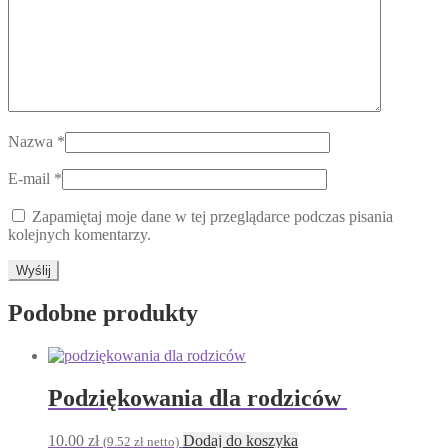
Nazwa
*
E-mail
*
Zapamiętaj moje dane w tej przeglądarce podczas pisania
kolejnych komentarzy.
Podobne produkty
Podziękowania dla rodziców
10.00
zł
Dodaj do koszyka
(
9.52
zł
netto)