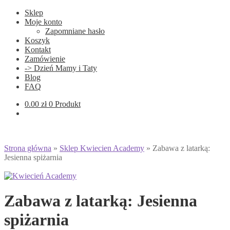
Sklep
Moje konto
Zapomniane hasło
Koszyk
Kontakt
Zamówienie
-> Dzień Mamy i Taty
Blog
FAQ
0.00
zł
0 Produkt
Strona główna
»
Sklep Kwiecien Academy
»
Zabawa z latarką:
Jesienna spiżarnia
Zabawa z latarką: Jesienna
spiżarnia