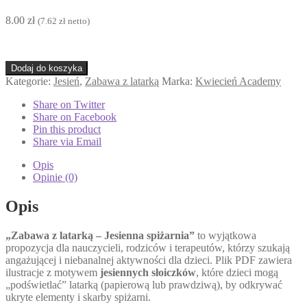
8.00
zł
(
7.62
zł
netto)
ilość
Dodaj do koszyka
Zabawa
Kategorie:
Jesień
,
Zabawa z latarką
Marka:
Kwiecień Academy
z
latarką:
Share on Twitter
Jesienna
Share on Facebook
spiżarnia
Pin this product
Share via Email
Opis
Opinie (0)
Opis
„Zabawa z latarką – Jesienna spiżarnia”
to wyjątkowa
propozycja dla nauczycieli, rodziców i terapeutów, którzy szukają
angażującej i niebanalnej aktywności dla dzieci. Plik PDF zawiera
ilustracje z motywem
jesiennych słoiczków
, które dzieci mogą
„podświetlać” latarką (papierową lub prawdziwą), by odkrywać
ukryte elementy i skarby spiżarni.