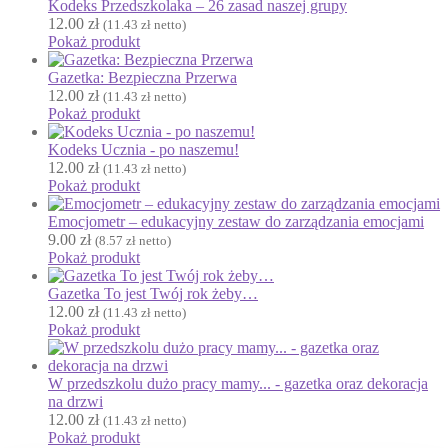
Kodeks Przedszkolaka – 26 zasad naszej grupy
Kalendarz
12.00
zł
(
11.43
zł
netto)
Kalendarz adwentowy
Pokaż produkt
Kalendarze i planery
Gazetka: Bezpieczna Przerwa
Karnawał
12.00
zł
(
11.43
zł
netto)
Pokaż produkt
Kartki do odbijania
Karty Pracy
Kodeks Ucznia - po naszemu!
12.00
zł
(
11.43
zł
netto)
Karty ruchowe
Pokaż produkt
Kolorowanki
Emocjometr – edukacyjny zestaw do zarządzania emocjami
↳ Kolorowanki XXL
9.00
zł
(
8.57
zł
netto)
Kolory
Pokaż produkt
Kosmos
Gazetka To jest Twój rok żeby…
Kształty
12.00
zł
(
11.43
zł
netto)
L
Pokaż produkt
Labirynty i łamigłówki
Lapbook
W przedszkolu dużo pracy mamy... - gazetka oraz dekoracja
Lato
na drzwi
12.00
zł
Laurki
(
11.43
zł
netto)
Pokaż produkt
Listopad