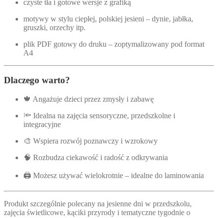
czyste tła i gotowe wersje z grafiką
motywy w stylu ciepłej, polskiej jesieni – dynie, jabłka,
gruszki, orzechy itp.
plik PDF gotowy do druku – zoptymalizowany pod format
A4
Dlaczego warto?
🍁 Angażuje dzieci przez zmysły i zabawę
🔦 Idealna na zajęcia sensoryczne, przedszkolne i
integracyjne
🎨 Wspiera rozwój poznawczy i wzrokowy
🧠 Rozbudza ciekawość i radość z odkrywania
🖨️ Możesz używać wielokrotnie – idealne do laminowania
Produkt szczególnie polecany na jesienne dni w przedszkolu,
zajęcia świetlicowe, kąciki przyrody i tematyczne tygodnie o