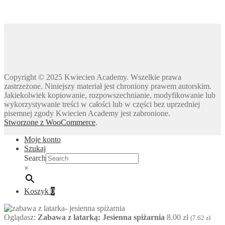
Dzień kropki
Dzień Kubusia Puchatka
Dzień Mamy i Taty
Dzień Nauczyciela
Dzień Pluszowego Misia
Copyright © 2025 Kwiecien Academy. Wszelkie prawa
Dzień Postaci z bajek
zastrzeżone. Niniejszy materiał jest chroniony prawem autorskim.
Dzień Przedszkolaka
Jakiekolwiek kopiowanie, rozpowszechnianie, modyfikowanie lub
wykorzystywanie treści w całości lub w części bez uprzedniej
Dzień Pszczoły
pisemnej zgody Kwiecien Academy jest zabronione.
Dzień Świadomości Autyzmu
Stworzone z WooCommerce
.
Dzień Walki z Depresją
Moje konto
Dzień Zdrowego Śniadania
Szukaj
Dzień Ziemi
Search
×
E
Ekologia
Koszyk
0
Emocje
F
Ferie
Oglądasz:
Zabawa z latarką: Jesienna spiżarnia
8.00
zł
(
7.62
zł