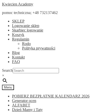
Przejdź
Przejdź
Kwiecien Academy
do
do
pomoc techniczna; +48 732137462
nawigacji
treści
SKLEP
Logowanie sklep
Skarbiec logowanie
Koszyk
Regulamin
Rodo
Polityka prywatności
Blog
Kontakt
FAQ
Search
×
Menu
POBIERZ BEZPŁATNIE KALENDARZ 2026
Generator ocen
ALFABET
Dzień Mamy i Taty