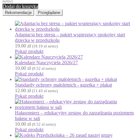
netto)
Fotobudka
Dodaj do koszyka
G
Rekomendacje
Przeglądane
Gazetki do druku
Girlandy
Girlandy na LATO
Adaptacja bez stresu – pakiet wspierający spokojny start
Grafomotoryka
dziecka w przedszkolu
19.00
zł
(
18.10
zł
netto)
Grinch
Pokaż produkt
Gry
Kalendarz Nauczyciela 2026/27
↳ Dopasuj i opowiedź
10.00
zł
(
9.52
zł
netto)
↳ Ja mam kto ma
Pokaż produkt
↳ Labirynt podłogowy
Standardy ochrony małoletnich - gazetka + plakat
↳ Puzzle
12.00
zł
(
11.43
zł
netto)
↳ Terenowe
Pokaż produkt
H
Halloween
Hałasomierz – edukacyjny zestaw do zarządzania poziomem
J
hałasu w sali
Jesień
10.00
zł
(
9.52
zł
netto)
Język Angielski
Pokaż produkt
K