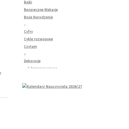
Bajki
Bezpieczne Wakacje
Boże Narodzenie
C
Cyfry
Cykle rozwojowe
Czytam
D
Dekoracje
↳ Dekoracja wiosna
e
↳ Dekoracje Jesień
↳ Dekoracje lato
↳ Dekoracje na drzwi
↳ Dekoracje rozpoczęcie roku
↳ Dekoracje Zima
Dinozaury
Dni Tygodnia
Dni Typowe i Nietypowe