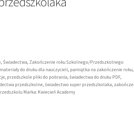
przedszkolaka
e
,
Świadectwa
,
Zakończenie roku Szkolnego/Przedszkolnego
materiały do druku dla nauczycieli
,
pamiątka na zakończenie roku
,
cje
,
przedszkole pliki do pobrania
,
świadectwa do druku PDF
,
dectwa przedszkolne
,
świadectwo super przedszkolaka
,
zakończe
przedszkolu
Marka:
Kwiecień Academy