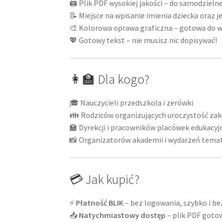
🖨️ Plik PDF wysokiej jakości – do samodziel
📝 Miejsce na wpisanie imienia dziecka oraz j
🎨 Kolorowa oprawa graficzna – gotowa do w
💖 Gotowy tekst – nie musisz nic dopisywać!
👩‍🏫 Dla kogo?
🎓 Nauczycieli przedszkola i zerówki
👪 Rodziców organizujących uroczystość zak
🏫 Dyrekcji i pracowników placówek edukacyj
📸 Organizatorów akademii i wydarzeń tema
💳 Jak kupić?
⚡
Płatność BLIK
– bez logowania, szybko i be
📥
Natychmiastowy dostęp
– plik PDF goto