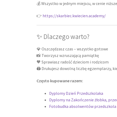
💰 Wszystko w jednym miejscu, w cenie niższe
👉
https://skarbiec.kwiecien.academy/
✨ Dlaczego warto?
💎 Oszczędzasz czas – wszystko gotowe
📸 Tworzysz wzruszającą pamiątkę
🧡 Sprawiasz radość dzieciom i rodzicom
🖨️ Drukujesz dowolną liczbę egzemplarzy, ki
Często kupowane razem:
Dyplomy Dzień Przedszkolaka
Dyplomy na Zakończenie żłobka, przed
Fotobudka absolwentów przedszkola