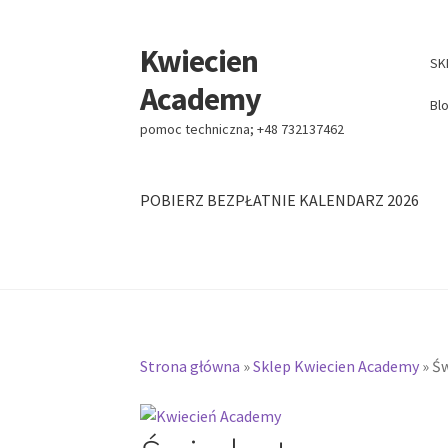
Kwiecien
Przejdź
Przejdź
SK
do
do
Academy
nawigacji
treści
Bl
pomoc techniczna; +48 732137462
POBIERZ BEZPŁATNIE KALENDARZ 2026
Strona główna
»
Sklep Kwiecien Academy
»
Św