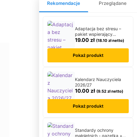
Rekomendacje
Przeglądane
Kartki do odbijania
Karty Pracy
Karty ruchowe
Adaptacja bez stresu –
Kolorowanki
pakiet wspierający
↳ Kolorowanki XXL
spokojny start dziecka w
19.00
zł
(
18.10
zł
netto)
przedszkolu
Kolory
Kosmos
Pokaż produkt
Kształty
L
Labirynty i łamigłówki
Kalendarz Nauczyciela
2026/27
Lapbook
10.00
zł
(
9.52
zł
netto)
Lato
Laurki
Pokaż produkt
Listopad
Lupy
M
Standardy ochrony
Magiczne słowa
małoletnich - gazetka +