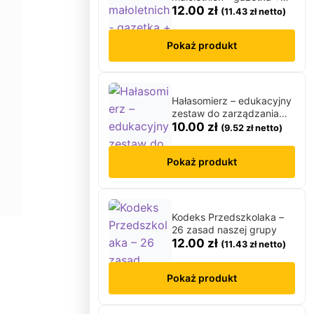
Majowa łąka
plakat
12.00
zł
(
11.43
zł
netto)
Maluszki
Matematyka
Pokaż produkt
↳ Matematyka dla przedszkolaka
↳ Matematyka klamerkowa
↳ Matematyka klasa 1
Hałasomierz – edukacyjny
↳ Tabliczka Mnożenia
zestaw do zarządzania
poziomem hałasu w sali
10.00
zł
(
9.52
zł
netto)
Materiały grupowe
Mikołajki
Pokaż produkt
Moja Rodzina
N
Nauka pisania i czytania
Kodeks Przedszkolaka –
Nowy Rok
26 zasad naszej grupy
O
12.00
zł
(
11.43
zł
netto)
O mnie
Odliczanie do wakacji
Pokaż produkt
Opaski
P