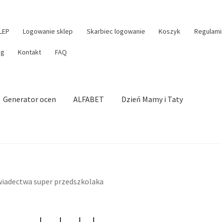
LEP
Logowanie sklep
Skarbiec logowanie
Koszyk
Regulami
og
Kontakt
FAQ
Generator ocen
ALFABET
Dzień Mamy i Taty
iadectwa super przedszkolaka