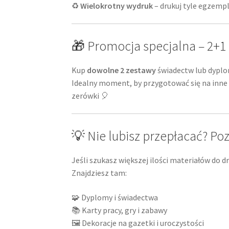
♻️
Wielokrotny wydruk
– drukuj tyle egzempl
🎁 Promocja specjalna – 2+1
Kup
dowolne 2 zestawy
świadectw lub dypl
Idealny moment, by przygotować się na inne
zerówki 🎈
💡 Nie lubisz przepłacać? Poz
Jeśli szukasz większej ilości materiałów do d
Znajdziesz tam:
🧩 Dyplomy i świadectwa
📚 Karty pracy, gry i zabawy
🖼️ Dekoracje na gazetki i uroczystości