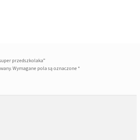
 super przedszkolaka”
owany.
Wymagane pola są oznaczone
*