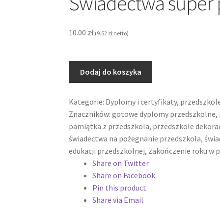
Świadectwa super 
10.00
zł
(
9.52
zł
netto)
ilość
Dodaj do koszyka
Świadectwa
super
Kategorie:
Dyplomy i certyfikaty
,
przedszkol
przedszkolaka
Znaczników:
gotowe dyplomy przedszkolne
,
pamiątka z przedszkola
,
przedszkole dekora
świadectwa na pożegnanie przedszkola
,
świa
edukacji przedszkolnej
,
zakończenie roku w 
Share on Twitter
Share on Facebook
Pin this product
Share via Email