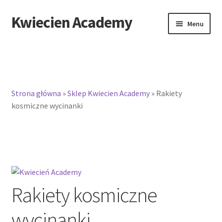
Kwiecien Academy
Przejdź
Przejdź
Menu
do
do
nawigacji
treści
Strona główna
»
Sklep Kwiecien Academy
»
Rakiety
kosmiczne wycinanki
Rakiety kosmiczne
wycinanki