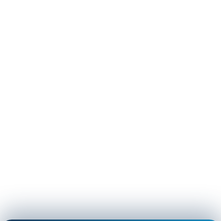
Dzień Przedszkolaka
Dzień Pszczoły
Dzień Świadomości Autyzmu
Dzień Walki z Depresją
Dzień Zdrowego Śniadania
Dzień Ziemi
E
Ekologia
Emocje
F
Ferie
Fotobudka
G
Gazetki do druku
Girlandy
Girlandy na LATO
Grafomotoryka