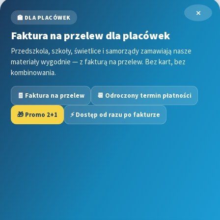
Grinch
×
Gry
🏫 DLA PLACÓWEK
↳ Dopasuj i opowiedź
Faktura na przelew dla placówek
↳ Ja mam kto ma
↳ Labirynt podłogowy
Przedszkola, szkoły, świetlice i samorządy zamawiają nasze
↳ Puzzle
materiały wygodnie — z fakturą na przelew. Bez kart, bez
kombinowania.
↳ Terenowe
H
🧾 Faktura na przelew
📆 Odroczony termin płatności
Halloween
J
🎁 Promo 2+1
⚡ Dostęp od razu po fakturze
Jesień
Język Angielski
Copyright © 2025 Kwiecien Academy. Wszelkie prawa
K
zastrzeżone. Niniejszy materiał jest chroniony prawem
Kalendarz
autorskim. Jakiekolwiek kopiowanie, rozpowszechnianie,
Kalendarz adwentowy
modyfikowanie lub wykorzystywanie treści w całości lub w
Kalendarze i planery
części bez uprzedniej pisemnej zgody Kwiecien Academy
Karnawał
jest zabronione.
Kartki do odbijania
Stworzone z WooCommerce
.