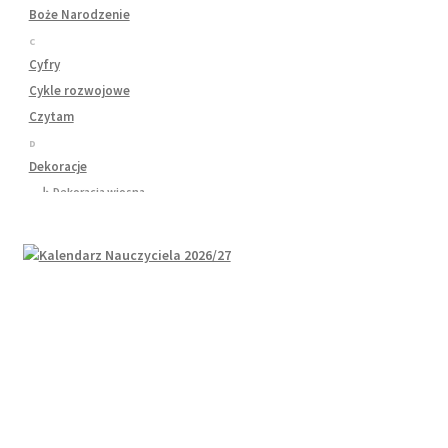
Boże Narodzenie
C
Cyfry
Cykle rozwojowe
Czytam
D
Dekoracje
↳ Dekoracja wiosna
↳ Dekoracje Jesień
↳ Dekoracje lato
↳ Dekoracje na drzwi
↳ Dekoracje rozpoczęcie roku
↳ Dekoracje Zima
Dinozaury
Dni Tygodnia
Dni Typowe i Nietypowe
Dyplomy i certyfikaty
Dzień Babci