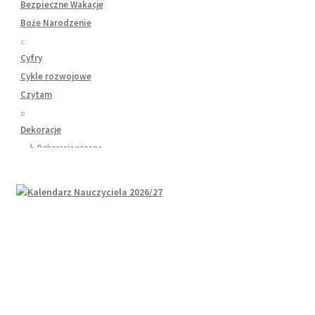
Bezpieczne Wakacje
Boże Narodzenie
C
Cyfry
Cykle rozwojowe
Czytam
D
Dekoracje
↳ Dekoracja wiosna
↳ Dekoracje Jesień
↳ Dekoracje lato
↳ Dekoracje na drzwi
↳ Dekoracje rozpoczęcie roku
↳ Dekoracje Zima
Dinozaury
Dni Tygodnia
Dni Typowe i Nietypowe
Dyplomy i certyfikaty