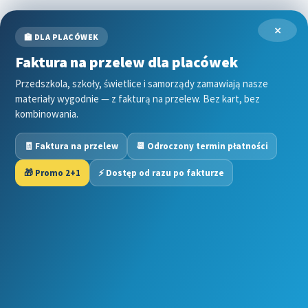
Grinch
×
Gry
🏫 DLA PLACÓWEK
↳ Dopasuj i opowiedź
Faktura na przelew dla placówek
↳ Ja mam kto ma
↳ Labirynt podłogowy
Przedszkola, szkoły, świetlice i samorządy zamawiają nasze
materiały wygodnie — z fakturą na przelew. Bez kart, bez
↳ Puzzle
kombinowania.
↳ Terenowe
H
🧾 Faktura na przelew
📆 Odroczony termin płatności
Halloween
J
🎁 Promo 2+1
⚡ Dostęp od razu po fakturze
Jesień
Język Angielski
Copyright © 2025 Kwiecien Academy. Wszelkie prawa
K
zastrzeżone. Niniejszy materiał jest chroniony prawem
Kalendarz
autorskim. Jakiekolwiek kopiowanie, rozpowszechnianie,
Kalendarz adwentowy
modyfikowanie lub wykorzystywanie treści w całości lub w
Kalendarze i planery
części bez uprzedniej pisemnej zgody Kwiecien Academy
Karnawał
jest zabronione.
Kartki do odbijania