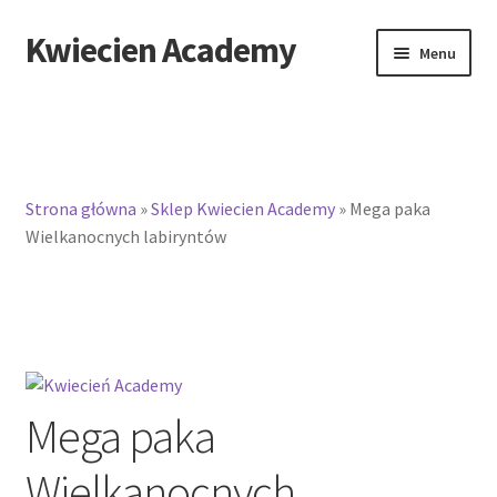
Kwiecien Academy
Przejdź
Przejdź
Menu
do
do
nawigacji
treści
Strona główna
»
Sklep Kwiecien Academy
»
Mega paka
Wielkanocnych labiryntów
Mega paka
Wielkanocnych