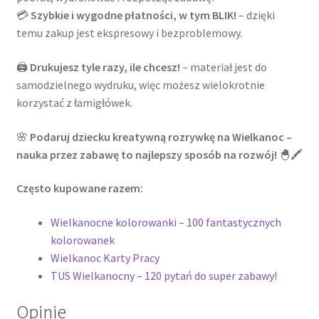
💳
Szybkie i wygodne płatności, w tym BLIK!
– dzięki
temu zakup jest ekspresowy i bezproblemowy.
🖨️
Drukujesz tyle razy, ile chcesz!
– materiał jest do
samodzielnego wydruku, więc możesz wielokrotnie
korzystać z łamigłówek.
🌸
Podaruj dziecku kreatywną rozrywkę na Wielkanoc –
nauka przez zabawę to najlepszy sposób na rozwój!
🐣🖍️
Często kupowane razem:
Wielkanocne kolorowanki – 100 fantastycznych
kolorowanek
Wielkanoc Karty Pracy
TUS Wielkanocny – 120 pytań do super zabawy!
Opinie