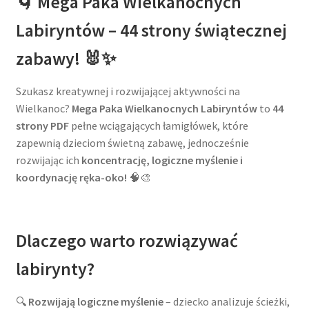
🌀 Mega Paka Wielkanocnych
Labiryntów – 44 strony świątecznej
zabawy! 🐰✨
Szukasz kreatywnej i rozwijającej aktywności na
Wielkanoc?
Mega Paka Wielkanocnych Labiryntów
to
44
strony PDF
pełne wciągających łamigłówek, które
zapewnią dzieciom świetną zabawę, jednocześnie
rozwijając ich
koncentrację, logiczne myślenie i
koordynację ręka-oko!
🧠🎨
Dlaczego warto rozwiązywać
labirynty?
🔍
Rozwijają logiczne myślenie
– dziecko analizuje ścieżki,