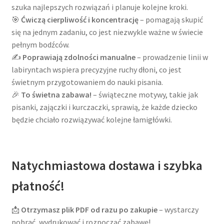
szuka najlepszych rozwiązań i planuje kolejne kroki.
🎯
Ćwiczą cierpliwość i koncentrację
– pomagają skupić
się na jednym zadaniu, co jest niezwykle ważne w świecie
pełnym bodźców.
✍️
Poprawiają zdolności manualne
– prowadzenie linii w
labiryntach wspiera precyzyjne ruchy dłoni, co jest
świetnym przygotowaniem do nauki pisania.
🎉
To świetna zabawa!
– świąteczne motywy, takie jak
pisanki, zajączki i kurczaczki, sprawią, że każde dziecko
będzie chciało rozwiązywać kolejne łamigłówki.
Natychmiastowa dostawa i szybka
płatność!
📩
Otrzymasz plik PDF od razu po zakupie
– wystarczy
pobrać, wydrukować i rozpocząć zabawę!