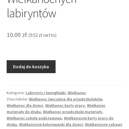
labiryntów
10.00
zł
(
9.52
zł
netto)
ilość
Dodaj do koszyka
Mega
paka
Wielkanocnych
labiryntów
Kategorie:
Labirynty i łamigłówki
,
Wielkanoc
Znaczników:
Wielkanoc ćwiczenia dla przedszkolaków
,
Wielkanoc dla dzieci
,
Wielkanoc karty pracy
,
Wielkanoc
materiały do druku
,
Wielkanoc przedszkole materiały
,
Wielkanoc szkoła podstawowa
,
Wielkanocne karty pracy do
druku
,
Wielkanocne kolorowanki dla dzieci
,
Wielkanocne zabawy