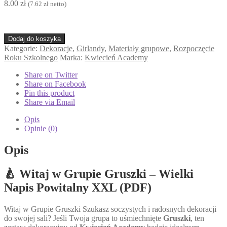
8.00
zł
(
7.62
zł
netto)
ilość
Dodaj do koszyka
Girlanda:
Kategorie:
Dekoracje
,
Girlandy
,
Materiały grupowe
,
Rozpoczęcie
Witaj
Roku Szkolnego
Marka:
Kwiecień Academy
w
Grupie
Share on Twitter
Gruszki
Share on Facebook
Pin this product
Share via Email
Opis
Opinie (0)
Opis
🍐 Witaj w Grupie Gruszki – Wielki
Napis Powitalny XXL (PDF)
Witaj w Grupie Gruszki Szukasz soczystych i radosnych dekoracji
do swojej sali? Jeśli Twoja grupa to uśmiechnięte
Gruszki
, ten