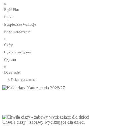
B
Bądź Eko
Bajki
Bezpieczne Wakacje
Boże Narodzenie
C
Cyfry
Cykle rozwojowe
Czytam
D
Dekoracje
↳ Dekoracja wiosna
↳ Dekoracje Jesień
↳ Dekoracje lato
↳ Dekoracje na drzwi
↳ Dekoracje rozpoczęcie roku
↳ Dekoracje Zima
Dinozaury
Chwila ciszy - zabawy wyciszające dla dzieci