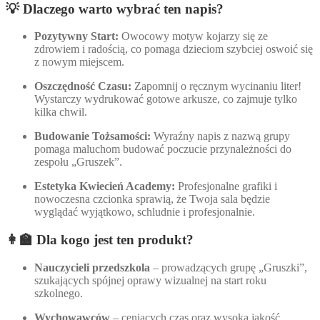
💡 Dlaczego warto wybrać ten napis?
Pozytywny Start:
Owocowy motyw kojarzy się ze
zdrowiem i radością, co pomaga dzieciom szybciej oswoić się
z nowym miejscem.
Oszczędność Czasu:
Zapomnij o ręcznym wycinaniu liter!
Wystarczy wydrukować gotowe arkusze, co zajmuje tylko
kilka chwil.
Budowanie Tożsamości:
Wyraźny napis z nazwą grupy
pomaga maluchom budować poczucie przynależności do
zespołu „Gruszek”.
Estetyka Kwiecień Academy:
Profesjonalne grafiki i
nowoczesna czcionka sprawią, że Twoja sala będzie
wyglądać wyjątkowo, schludnie i profesjonalnie.
👩‍🏫 Dla kogo jest ten produkt?
Nauczycieli przedszkola
– prowadzących grupę „Gruszki”,
szukających spójnej oprawy wizualnej na start roku
szkolnego.
Wychowawców
– ceniących czas oraz wysoką jakość