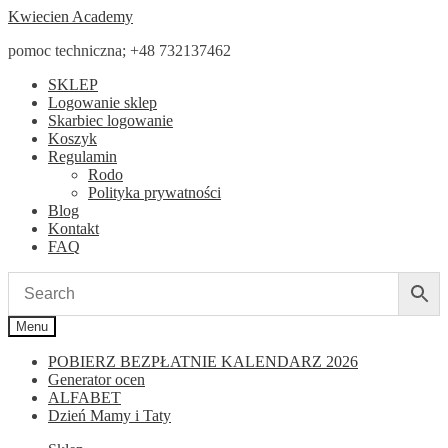
Przejdź
Przejdź
Kwiecien Academy
do
do
pomoc techniczna; +48 732137462
nawigacji
treści
SKLEP
Logowanie sklep
Skarbiec logowanie
Koszyk
Regulamin
Rodo
Polityka prywatności
Blog
Kontakt
FAQ
Menu
POBIERZ BEZPŁATNIE KALENDARZ 2026
Generator ocen
ALFABET
Dzień Mamy i Taty