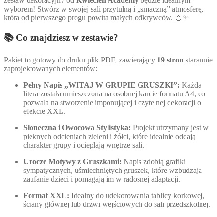
zestaw dekoracyjny od
Kwiecień Academy
będzie idealnym
wyborem! Stwórz w swojej sali przytulną i „smaczną” atmosferę,
która od pierwszego progu powita małych odkrywców. 🍐✨
📚 Co znajdziesz w zestawie?
Pakiet to gotowy do druku plik PDF, zawierający
19 stron
starannie
zaprojektowanych elementów:
Pełny Napis „WITAJ W GRUPIE GRUSZKI”:
Każda
litera została umieszczona na osobnej karcie formatu A4, co
pozwala na stworzenie imponującej i czytelnej dekoracji o
efekcie XXL.
Słoneczna i Owocowa Stylistyka:
Projekt utrzymany jest w
pięknych odcieniach zieleni i żółci, które idealnie oddają
charakter grupy i ocieplają wnętrze sali.
Urocze Motywy z Gruszkami:
Napis zdobią grafiki
sympatycznych, uśmiechniętych gruszek, które wzbudzają
zaufanie dzieci i pomagają im w radosnej adaptacji.
Format XXL:
Idealny do udekorowania tablicy korkowej,
ściany głównej lub drzwi wejściowych do sali przedszkolnej.